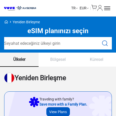
Cart
Hesabım
TR
EUR
Voye Homepage
Yeniden Birleşme
eSIM planınızı seçin
Plan Ara
Ülkeler
Bölgesel
Küresel
Yeniden Birleşme
Traveling with family?
Save more with a Family Plan.
View Plans