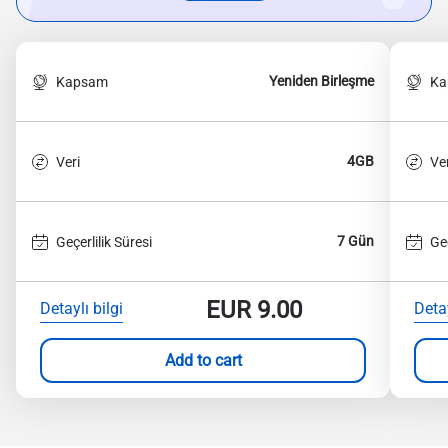
Yeniden Birleşme
Kapsam
Ka
4GB
Veri
Ver
7 Gün
Geçerlilik Süresi
Geç
EUR
9.00
Detaylı bilgi
Detay
Add to cart