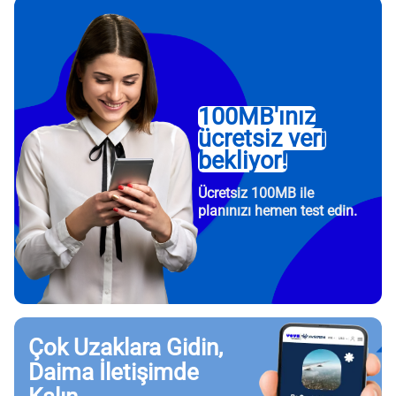
100MB'ınız
ücretsiz veri
bekliyor!
Ücretsiz 100MB ile
planınızı hemen test edin.
Çok Uzaklara Gidin,
Daima İletişimde