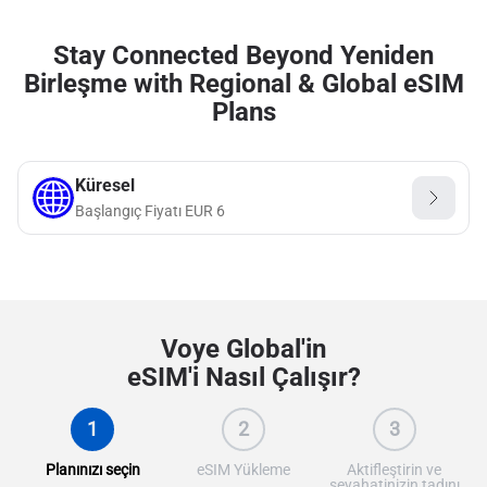
Stay Connected Beyond Yeniden
Birleşme with Regional & Global eSIM
Plans
Küresel
Başlangıç Fiyatı
EUR
6
Voye Global'in
eSIM'i Nasıl Çalışır?
1
2
3
Planınızı seçin
eSIM Yükleme
Aktifleştirin ve
seyahatinizin tadını