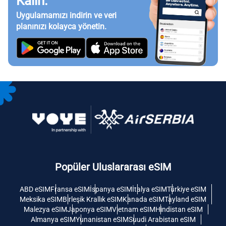
Kalın.
Uygulamamızı indirin ve veri
planınızı kolayca yönetin.
Popüler Uluslararası eSIM
ABD eSIM
Fransa eSIM
İspanya eSIM
İtalya eSIM
Türkiye eSIM
Meksika eSIM
Birleşik Krallık eSIM
Kanada eSIM
Tayland eSIM
Malezya eSIM
Japonya eSIM
Vietnam eSIM
Hindistan eSIM
Almanya eSIM
Yunanistan eSIM
Suudi Arabistan eSIM