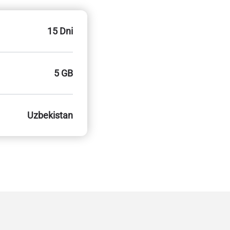
15 Dni
5 GB
Uzbekistan