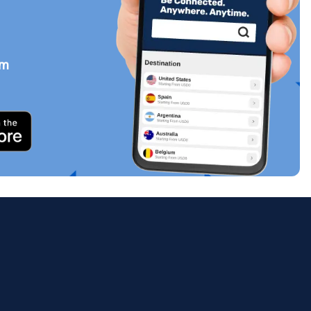
em
Zamknij wyskakujące okno
ology.
ill
enter
eSIM
Zamknij wyskakujące okno
Zamknij wyskakujące okno