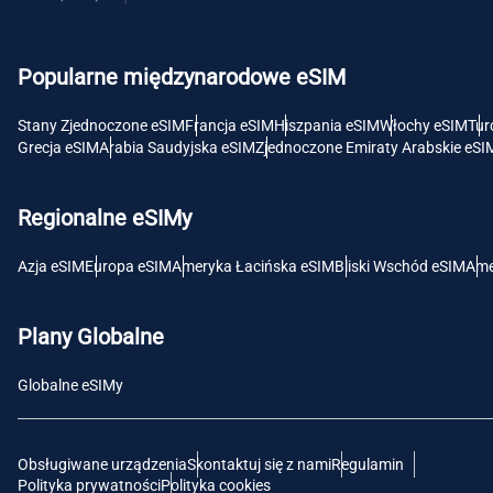
USD 
Popularne międzynarodowe eSIM
E
SGD 
Stany Zjednoczone eSIM
Francja eSIM
Hiszpania eSIM
Włochy eSIM
Tur
Grecja eSIM
Arabia Saudyjska eSIM
Zjednoczone Emiraty Arabskie eSI
D
JPY 
Regionalne eSIMy
F
Azja eSIM
Europa eSIM
Ameryka Łacińska eSIM
Bliski Wschód eSIM
Ame
THB 
Plany Globalne
IDR 
Globalne eSIMy
CAD 
Obsługiwane urządzenia
Skontaktuj się z nami
Regulamin
P
Polityka prywatności
Polityka cookies