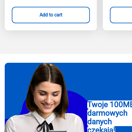
Add to cart
Twoje 100M
darmowych
danych
czekają!