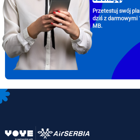
Przetestuj swój pla
dziś z darmowymi 
MB.
How 
To get
Then, 
provid
in you
withou
Emai
Wyb
Wybi
Wyszu