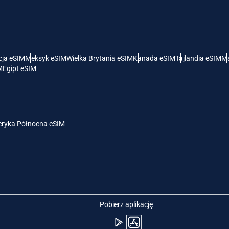
- Dolar Amerykański
KRW - Won Południowokoreański
nglish
Español
- Dolar Singapurski
TWD - Nowy Dolar Tajwański
cja eSIM
Meksyk eSIM
Wielka Brytania eSIM
Kanada eSIM
Tajlandia eSIM
Ma
M
Egipt eSIM
eutsch
简体中文
- Jen
EUR - Euro
rançais
العربية
ryka Północna eSIM
- Bat
PHP - Peso Filipińskie
繁體中文
עברית
- Rupia Indonezyjska
AUD - Dolar Australijski
日本語
한국어
- Dolar Kanadyjski
GBP - Funt Szterling
Pobierz aplikację
olski
Português