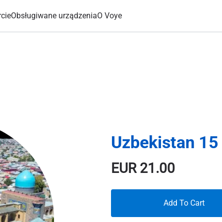
cie
Obsługiwane urządzenia
O Voye
Uzbekistan 15
EUR
21.00
Add To Cart