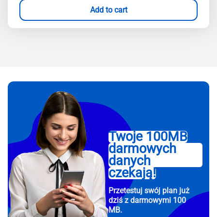
Add to cart
Twoje 100MB
darmowych
danych
czekają!
Przetestuj swój plan już
dziś z darmowymi 100
MB.