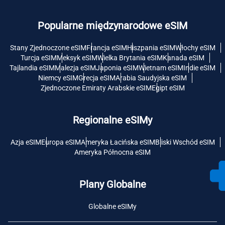
Popularne międzynarodowe eSIM
Stany Zjednoczone eSIM
Francja eSIM
Hiszpania eSIM
Włochy eSIM
Turcja eSIM
Meksyk eSIM
Wielka Brytania eSIM
Kanada eSIM
Tajlandia eSIM
Malezja eSIM
Japonia eSIM
Wietnam eSIM
Indie eSIM
Niemcy eSIM
Grecja eSIM
Arabia Saudyjska eSIM
Zjednoczone Emiraty Arabskie eSIM
Egipt eSIM
Regionalne eSIMy
Azja eSIM
Europa eSIM
Ameryka Łacińska eSIM
Bliski Wschód eSIM
Ameryka Północna eSIM
Plany Globalne
Globalne eSIMy