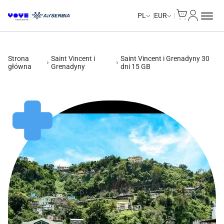
Cart
Moje kon
Unlimited Data
Unlimited Data
Unlimited Data
Unlimited Data
PL
EUR
Strona
Saint Vincent i
Saint Vincent i Grenadyny 30
główna
Grenadyny
dni 15 GB