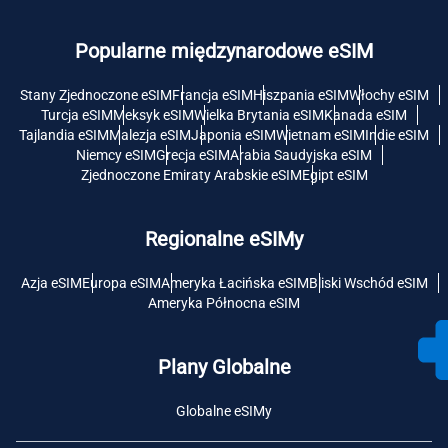
Popularne międzynarodowe eSIM
Stany Zjednoczone eSIM
Francja eSIM
Hiszpania eSIM
Włochy eSIM
Turcja eSIM
Meksyk eSIM
Wielka Brytania eSIM
Kanada eSIM
Tajlandia eSIM
Malezja eSIM
Japonia eSIM
Wietnam eSIM
Indie eSIM
Niemcy eSIM
Grecja eSIM
Arabia Saudyjska eSIM
Zjednoczone Emiraty Arabskie eSIM
Egipt eSIM
Regionalne eSIMy
Azja eSIM
Europa eSIM
Ameryka Łacińska eSIM
Bliski Wschód eSIM
Ameryka Północna eSIM
Plany Globalne
Globalne eSIMy