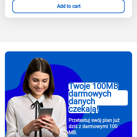
Add to cart
Twoje 100MB
darmowych
danych
czekają!
Przetestuj swój plan już
dziś z darmowymi 100
MB.