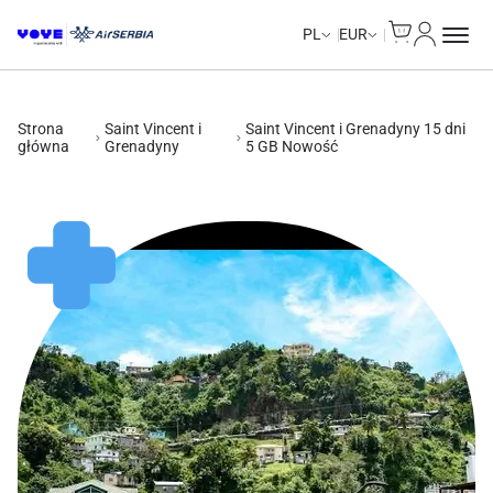
Cart
Moje kon
Unlimited Data
Unlimited Data
Unlimited Data
Unlimited Data
PL
EUR
Strona
Saint Vincent i
Saint Vincent i Grenadyny 15 dni
główna
Grenadyny
5 GB Nowość