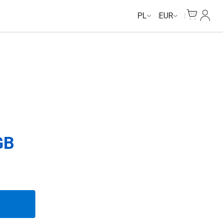
Cart
Moje 
PL
EUR
GB