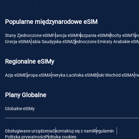
USD 
Popularne międzynarodowe eSIM
E
SGD 
Stany Zjednoczone eSIM
Francja eSIM
Hiszpania eSIM
Włochy eSIM
Tur
Grecja eSIM
Arabia Saudyjska eSIM
Zjednoczone Emiraty Arabskie eSI
D
JPY 
Regionalne eSIMy
F
Azja eSIM
Europa eSIM
Ameryka Łacińska eSIM
Bliski Wschód eSIM
Ame
THB 
Plany Globalne
IDR 
Globalne eSIMy
CAD 
Obsługiwane urządzenia
Skontaktuj się z nami
Regulamin
P
Polityka prywatności
Polityka cookies