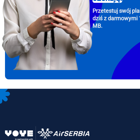
Przetestuj swój pla
dziś z darmowymi 
MB.
How 
To get
Then, 
provid
in you
withou
Emai
Wyb
Wybi
Wyszu