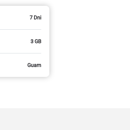
7 Dni
3 GB
Guam