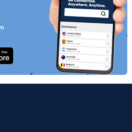
em
Zamknij wyskakujące okno
ology.
ill
enter
eSIM
Zamknij wyskakujące okno
Zamknij wyskakujące okno