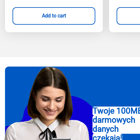
Add to cart
Twoje 100M
darmowych
danych
czekają!