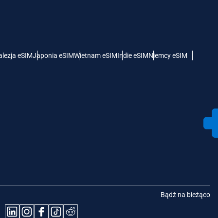
lezja eSIM
Japonia eSIM
Wietnam eSIM
Indie eSIM
Niemcy eSIM
Bądź na bieżąco