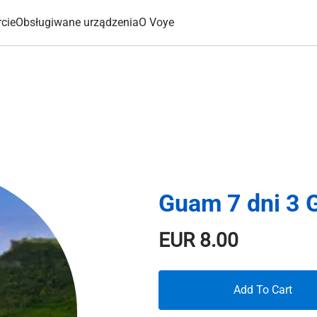
cie
Obsługiwane urządzenia
O Voye
Guam 7 dni 3 
EUR
8.00
Add To Cart