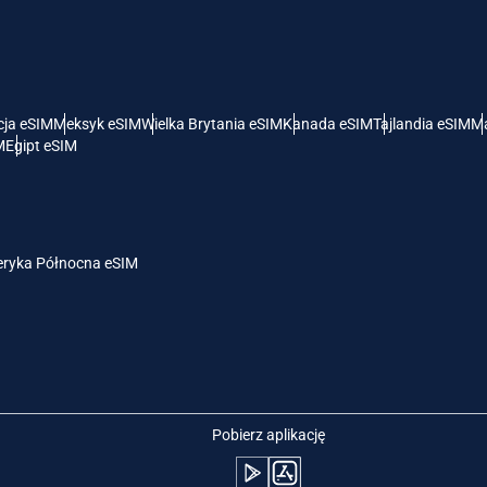
- Dolar Amerykański
KRW - Won Południowokoreański
nglish
Español
- Dolar Singapurski
TWD - Nowy Dolar Tajwański
cja eSIM
Meksyk eSIM
Wielka Brytania eSIM
Kanada eSIM
Tajlandia eSIM
Ma
M
Egipt eSIM
eutsch
简体中文
- Jen
EUR - Euro
rançais
العربية
ryka Północna eSIM
- Bat
PHP - Peso Filipińskie
繁體中文
עברית
- Rupia Indonezyjska
AUD - Dolar Australijski
日本語
한국어
- Dolar Kanadyjski
GBP - Funt Szterling
Pobierz aplikację
olski
Português