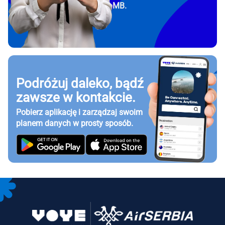
MB.
Podróżuj daleko, bądź
zawsze w kontakcie.
Pobierz aplikację i zarządzaj swoim
planem danych w prosty sposób.