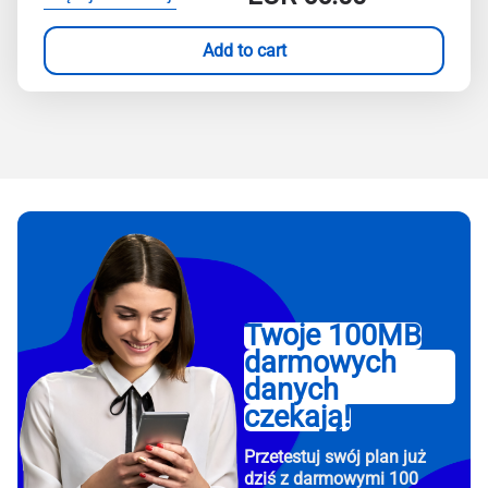
Add to cart
Twoje 100MB
darmowych
danych
czekają!
Przetestuj swój plan już
dziś z darmowymi 100