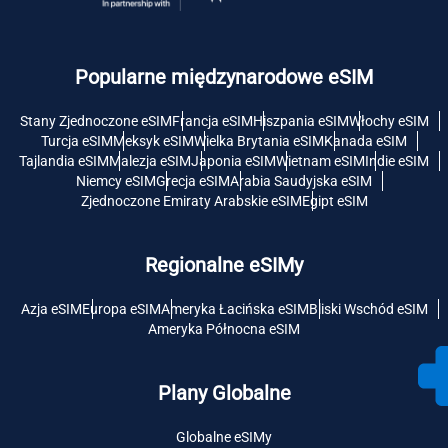
Popularne międzynarodowe eSIM
Stany Zjednoczone eSIM
Francja eSIM
Hiszpania eSIM
Włochy eSIM
Turcja eSIM
Meksyk eSIM
Wielka Brytania eSIM
Kanada eSIM
Tajlandia eSIM
Malezja eSIM
Japonia eSIM
Wietnam eSIM
Indie eSIM
Niemcy eSIM
Grecja eSIM
Arabia Saudyjska eSIM
Zjednoczone Emiraty Arabskie eSIM
Egipt eSIM
Regionalne eSIMy
Azja eSIM
Europa eSIM
Ameryka Łacińska eSIM
Bliski Wschód eSIM
Ameryka Północna eSIM
Plany Globalne
Globalne eSIMy