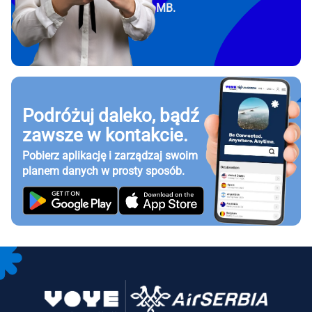
MB.
Podróżuj daleko, bądź
zawsze w kontakcie.
Pobierz aplikację i zarządzaj swoim
planem danych w prosty sposób.