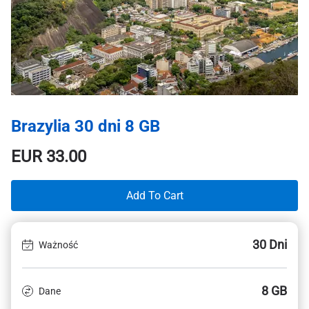
Brazylia 30 dni 8 GB
EUR
33.00
Add To Cart
30 Dni
Ważność
8 GB
Dane