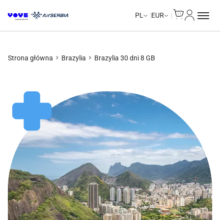
Cart
Moje kon
Unlimited Data
Unlimited Data
Unlimited Data
Unlimited Data
PL
EUR
Strona główna
Brazylia
Brazylia 30 dni 8 GB