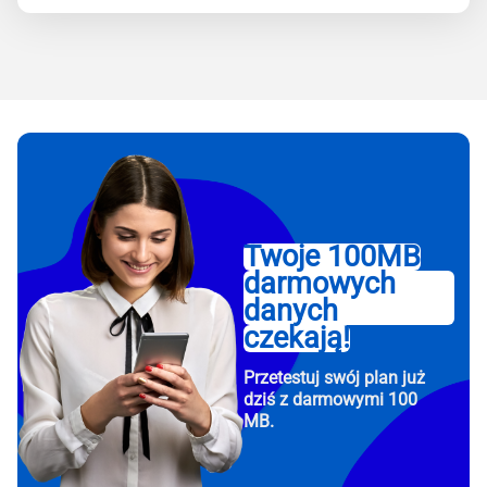
Twoje 100MB
darmowych
danych
czekają!
Przetestuj swój plan już
dziś z darmowymi 100
MB.