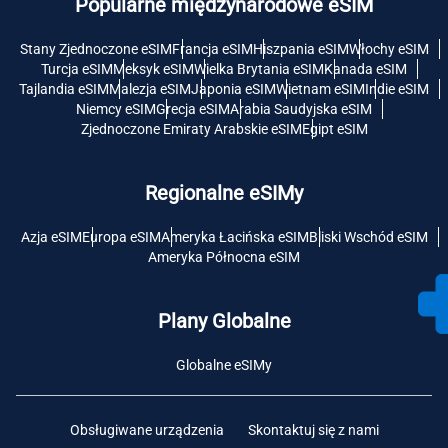
Popularne międzynarodowe eSIM
Stany Zjednoczone eSIM
Francja eSIM
Hiszpania eSIM
Włochy eSIM
Turcja eSIM
Meksyk eSIM
Wielka Brytania eSIM
Kanada eSIM
Tajlandia eSIM
Malezja eSIM
Japonia eSIM
Wietnam eSIM
Indie eSIM
Niemcy eSIM
Grecja eSIM
Arabia Saudyjska eSIM
Zjednoczone Emiraty Arabskie eSIM
Egipt eSIM
Regionalne eSIMy
Azja eSIM
Europa eSIM
Ameryka Łacińska eSIM
Bliski Wschód eSIM
Ameryka Północna eSIM
Plany Globalne
Globalne eSIMy
Obsługiwane urządzenia
Skontaktuj się z nami