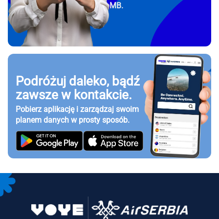
MB.
Podróżuj daleko, bądź
zawsze w kontakcie.
Pobierz aplikację i zarządzaj swoim
planem danych w prosty sposób.