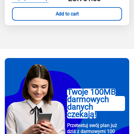
Add to cart
Twoje 100MB
darmowych
danych
czekają!
Przetestuj swój plan już
dziś z darmowymi 100