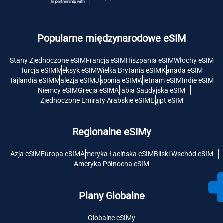
Popularne międzynarodowe eSIM
Stany Zjednoczone eSIM
Francja eSIM
Hiszpania eSIM
Włochy eSIM
Turcja eSIM
Meksyk eSIM
Wielka Brytania eSIM
Kanada eSIM
Tajlandia eSIM
Malezja eSIM
Japonia eSIM
Wietnam eSIM
Indie eSIM
Niemcy eSIM
Grecja eSIM
Arabia Saudyjska eSIM
Zjednoczone Emiraty Arabskie eSIM
Egipt eSIM
Regionalne eSIMy
Azja eSIM
Europa eSIM
Ameryka Łacińska eSIM
Bliski Wschód eSIM
Ameryka Północna eSIM
Plany Globalne
Globalne eSIMy