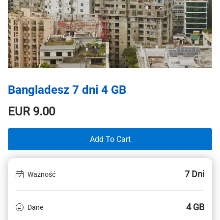
Bangladesz 7 dni 4 GB
EUR
9.00
Add To Cart
7 Dni
Ważność
4 GB
Dane