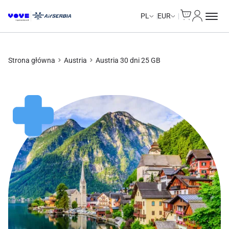
Cart
Moje kon
Unlimited Data
Unlimited Data
Unlimited Data
Unlimited Data
PL
EUR
Strona główna
Austria
Austria 30 dni 25 GB