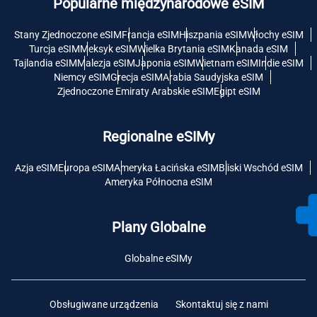
Popularne międzynarodowe eSIM
Stany Zjednoczone eSIM
Francja eSIM
Hiszpania eSIM
Włochy eSIM
Turcja eSIM
Meksyk eSIM
Wielka Brytania eSIM
Kanada eSIM
Tajlandia eSIM
Malezja eSIM
Japonia eSIM
Wietnam eSIM
Indie eSIM
Niemcy eSIM
Grecja eSIM
Arabia Saudyjska eSIM
Zjednoczone Emiraty Arabskie eSIM
Egipt eSIM
Regionalne eSIMy
Azja eSIM
Europa eSIM
Ameryka Łacińska eSIM
Bliski Wschód eSIM
Ameryka Północna eSIM
Plany Globalne
Globalne eSIMy
Obsługiwane urządzenia
Skontaktuj się z nami