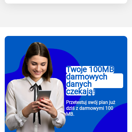
Twoje 100MB
darmowych
danych
czekają!
Przetestuj swój plan już
dziś z darmowymi 100
MB.