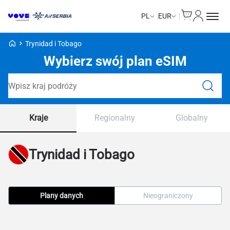
Cart
Moje kon
PL
EUR
Strona główna Voye
Trynidad i Tobago
Wybierz swój plan eSIM
Wyszukaj plany
Kraje
Regionalny
Globalny
Trynidad i Tobago
Plany danych
Nieograniczony