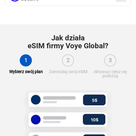
Jak działa
eSIM firmy Voye Global?
1
2
3
Wybierz swój plan
Zainstaluj swój eSIM
Aktywuj i ciesz się
podróżą