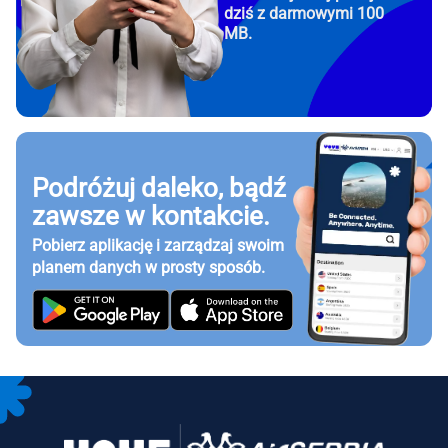
dziś z darmowymi 100
MB.
Podróżuj daleko, bądź
zawsze w kontakcie.
Pobierz aplikację i zarządzaj swoim
planem danych w prosty sposób.