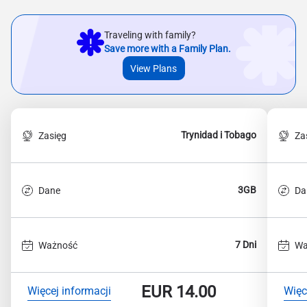
Traveling with family?
Save more with a Family Plan.
View Plans
Trynidad i Tobago
Zasięg
Za
3GB
Dane
Da
7 Dni
Ważność
Wa
EUR
14.00
Więcej informacji
Więc