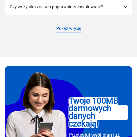
Czy wszystko zostało poprawnie zainstalowane?
Pokaż więcej
Twoje 100MB
darmowych
danych
czekają!
Przetestuj swój plan już