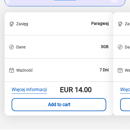
Paragwaj
Zasięg
Za
3GB
Dane
Da
7 Dni
Ważność
Wa
EUR
14.00
Więcej informacji
Więc
Add to cart