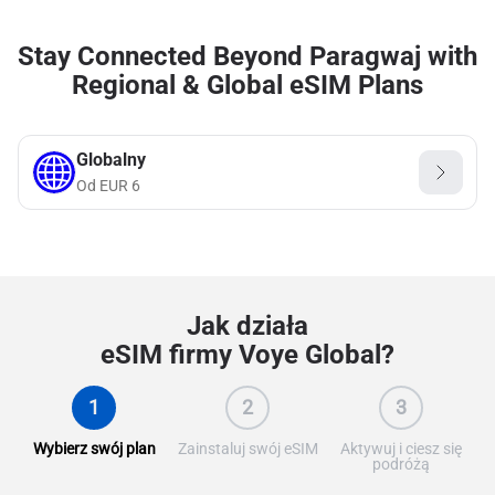
Stay Connected Beyond Paragwaj with
Regional & Global eSIM Plans
Globalny
Od
EUR
6
Jak działa
eSIM firmy Voye Global?
1
2
3
Wybierz swój plan
Zainstaluj swój eSIM
Aktywuj i ciesz się
podróżą