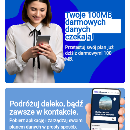
Twoje 100MB
darmowych
danych
czekają!
Przetestuj swój plan już
dziś z darmowymi 100
MB.
Podróżuj daleko, bądź
zawsze w kontakcie.
Pobierz aplikację i zarządzaj swoim
planem danych w prosty sposób.