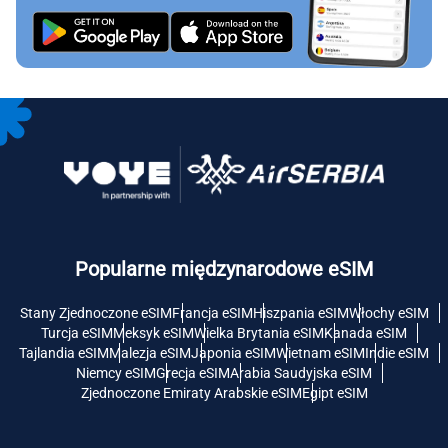
Popularne międzynarodowe eSIM
Stany Zjednoczone eSIM
Francja eSIM
Hiszpania eSIM
Włochy eSIM
Turcja eSIM
Meksyk eSIM
Wielka Brytania eSIM
Kanada eSIM
Tajlandia eSIM
Malezja eSIM
Japonia eSIM
Wietnam eSIM
Indie eSIM
Niemcy eSIM
Grecja eSIM
Arabia Saudyjska eSIM
Zjednoczone Emiraty Arabskie eSIM
Egipt eSIM