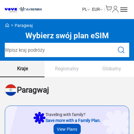
Cart
Moje kon
PL
EUR
Strona główna Voye
Paragwaj
Wybierz swój plan eSIM
Wyszukaj plany
Kraje
Regionalny
Globalny
Paragwaj
Traveling with family?
Save more with a Family Plan.
View Plans