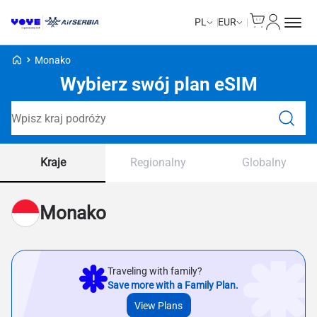
Cart
Moje kon
PL
EUR
Strona główna Voye
Monako
Wybierz swój plan eSIM
Wyszukaj plany
Kraje
Regionalny
Globalny
Monako
Traveling with family?
Save more with a Family Plan.
View Plans