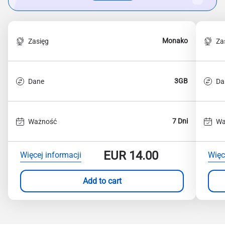
Monako
Zasięg
Za
3GB
Dane
Da
7 Dni
Ważność
Wa
EUR
14.00
Więcej informacji
Więc
Add to cart