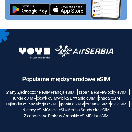
Popularne międzynarodowe eSIM
Stany Zjednoczone eSIM
Francja eSIM
Hiszpania eSIM
Włochy eSIM
Turcja eSIM
Meksyk eSIM
Wielka Brytania eSIM
Kanada eSIM
Tajlandia eSIM
Malezja eSIM
Japonia eSIM
Wietnam eSIM
Indie eSIM
Niemcy eSIM
Grecja eSIM
Arabia Saudyjska eSIM
Zjednoczone Emiraty Arabskie eSIM
Egipt eSIM