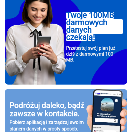
Twoje 100MB
darmowych
danych
czekają!
Przetestuj swój plan już
dziś z darmowymi 100
MB.
Podróżuj daleko, bądź
zawsze w kontakcie.
Pobierz aplikację i zarządzaj swoim
planem danych w prosty sposób.