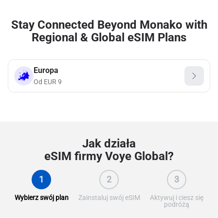
Stay Connected Beyond Monako with
Regional & Global eSIM Plans
Europa
Od
EUR
9
Jak działa
eSIM firmy Voye Global?
1
2
3
Wybierz swój plan
Zainstaluj swój eSIM
Aktywuj i ciesz się
podróżą