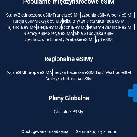
Popularne międzynarodowe eSIM
Stany Zjednoczone eSIM
Francja eSIM
Hiszpania eSIM
Włochy eSIM
Turcja eSIM
Meksyk eSIM
Wielka Brytania eSIM
Kanada eSIM
Tajlandia eSIM
Malezja eSIM
Japonia eSIM
Wietnam eSIM
Indie eSIM
Niemcy eSIM
Grecja eSIM
Arabia Saudyjska eSIM
Zjednoczone Emiraty Arabskie eSIM
Egipt eSIM
Regionalne eSIMy
Azja eSIM
Europa eSIM
Ameryka Łacińska eSIM
Bliski Wschód eSIM
Ameryka Północna eSIM
Plany Globalne
Globalne eSIMy
Obsługiwane urządzenia
Skontaktuj się z nami