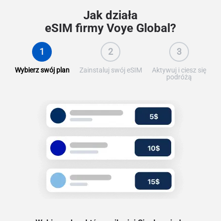
Jak działa
eSIM firmy Voye Global?
1
2
3
Wybierz swój plan
Zainstaluj swój eSIM
Aktywuj i ciesz się
podróżą