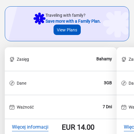
Traveling with family?
Save more with a Family Plan.
View Plans
Bahamy
Zasięg
Za
3GB
Dane
Da
7 Dni
Ważność
Wa
EUR
14.00
Więcej informacji
Więc