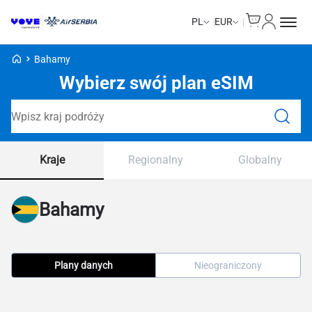
Cart
Moje kon
PL
EUR
Strona główna Voye
Bahamy
Wybierz swój plan eSIM
Wyszukaj plany
Kraje
Regionalny
Globalny
Bahamy
Plany danych
Nieograniczony