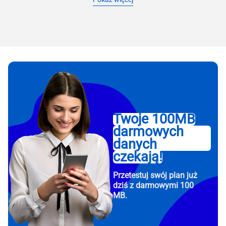
Twoje 100MB
darmowych
danych
czekają!
Przetestuj swój plan już
dziś z darmowymi 100
MB.