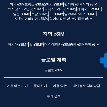
미국 eSIM
프랑스 eSIM
스페인 eSIM
이탈리아 eSIM
터키 eSIM
멕시코 eSIM
영국 eSIM
캐나다 eSIM
태국 eSIM
말레이시아 eSIM
일본 eSIM
베트남 eSIM
인도 eSIM
독일 eSIM
그리스 eSIM
사우디아라비아 eSIM
아랍에미리트 eSIM
이집트 eSIM
지역 eSIM
아시아 eSIM
유럽 ​​eSIM
라틴 아메리카 eSIM
중동 eSIM
북미 eSIM
글로벌 계획
글로벌 eSIM
지원되는 기기
문의하기
이용 약관
개인정보 처리방침
쿠키 정책