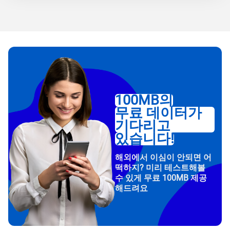
100MB의
무료 데이터가
기다리고
있습니다!
해외에서 이심이 안되면 어
떡하지? 미리 테스트해볼
수 있게 무료 100MB 제공
해드려요