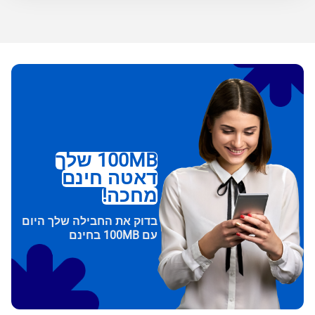
100MB שלך
דאטה חינם
מחכה!
בדוק את החבילה שלך היום
עם 100MB בחינם