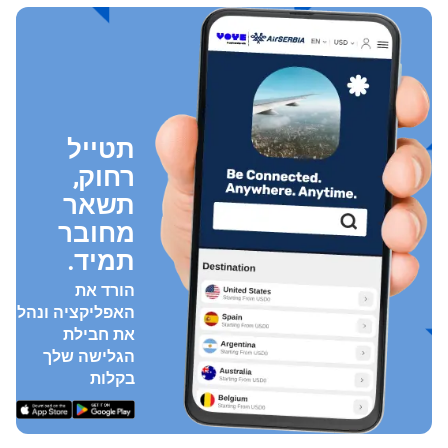
תטייל
רחוק,
תשאר
מחובר
תמיד.
הורד את
האפליקציה ונהל
את חבילת
הגלישה שלך
בקלות