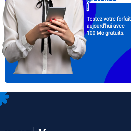
!
Testez votre forfait
aujourd'hui avec
100 Mo gratuits.
How 
To get
Then, 
provid
in you
withou
Adres
Séle
Séle
Devise