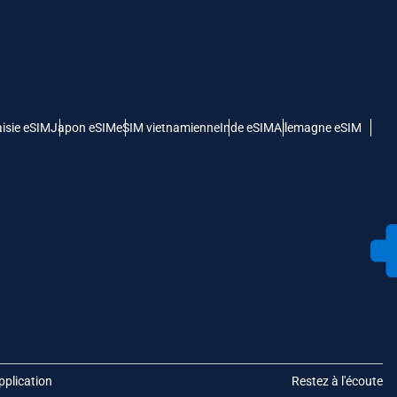
isie eSIM
Japon eSIM
eSIM vietnamienne
Inde eSIM
Allemagne eSIM
pplication
Restez à l'écoute