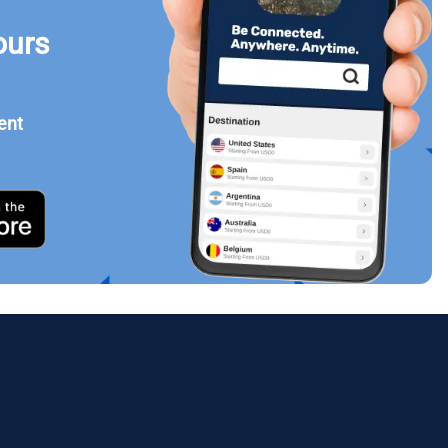
ours
Fermer la fenêtre contextuelle
ent
ology.
ill
enter
eSIM
Fermer la fenêtre contextuelle
Fermer la fenêtre contextuelle