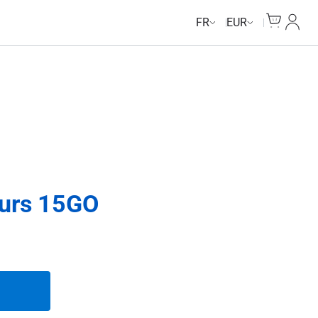
Cart
Mon c
FR
EUR
ours 15GO