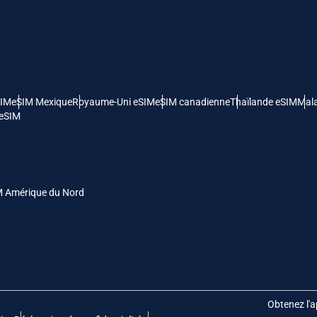
- Dollar Américain
KRW - Won Sud Coréen
nglish
Español
- Dollar De Singapour
TWD - Nouveau Dollar De Taïwan
SIM
eSIM Mexique
Royaume-Uni eSIM
eSIM canadienne
Thaïlande eSIM
Mala
eutsch
简体中文
 eSIM
- Yen Japonais
EUR - Euro
rançais
العربية
- Baht Thaïlandais
PHP - Peso Philippin
M Amérique du Nord
繁體中文
עברית
- Roupiah Indonésienne
AUD - Dollar Australien
日本語
한국어
- Dollar Canadien
GBP - Livre Sterling
Obtenez l'a
olski
Português