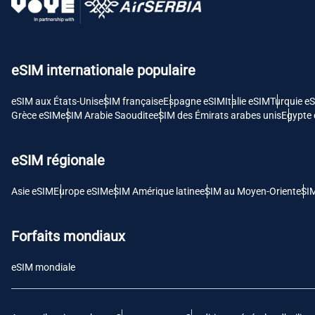
USD 
E
eSIM internationale populaire
SGD 
eSIM aux États-Unis
eSIM française
Espagne eSIM
Italie eSIM
Turquie e
D
Grèce eSIM
eSIM Arabie Saoudite
eSIM des Émirats arabes unis
Egypte
JPY 
eSIM régionale
F
THB 
Asie eSIM
Europe eSIM
eSIM Amérique latine
eSIM au Moyen-Orient
eSI
IDR 
Forfaits mondiaux
eSIM mondiale
CAD 
P