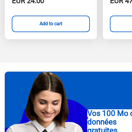
EUR
24.00
EUR
47
Add to cart
Vos 100 Mo 
données
gratuites