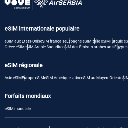
USD 
E
eSIM internationale populaire
SGD 
eSIM aux États-Unis
eSIM française
Espagne eSIM
Italie eSIM
Turquie e
D
Grèce eSIM
eSIM Arabie Saoudite
eSIM des Émirats arabes unis
Egypte
JPY 
eSIM régionale
F
THB 
Asie eSIM
Europe eSIM
eSIM Amérique latine
eSIM au Moyen-Orient
eSI
IDR 
Forfaits mondiaux
eSIM mondiale
CAD 
P