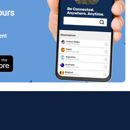
ours
Fermer la fenêtre contextuelle
ent
ology.
ill
enter
eSIM
Fermer la fenêtre contextuelle
Fermer la fenêtre contextuelle