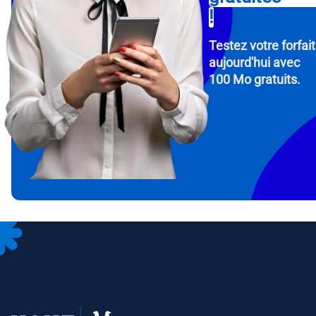
!
Testez votre forfait
aujourd'hui avec
100 Mo gratuits.
How 
To get
Then, 
provid
in you
withou
Adres
Séle
Séle
Devise