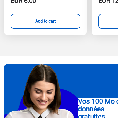
EUR
6.00
EUR
12
Add to cart
Vos 100 Mo 
données
gratuites