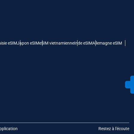
isie eSIM
Japon eSIM
eSIM vietnamienne
Inde eSIM
Allemagne eSIM
pplication
Restez à l'écoute