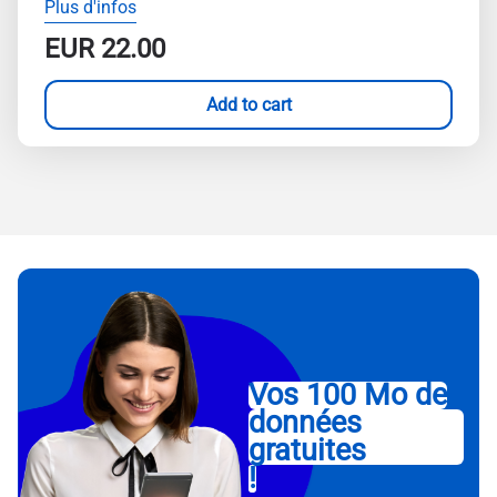
Plus d'infos
EUR
22.00
Add to cart
Vos 100 Mo de
données
gratuites
!