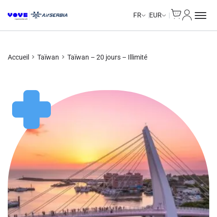
Cart
Mon com
Unlimited Data
Unlimited Data
Unlimited Data
Unlimited Data
FR
EUR
Accueil
Taïwan
Taïwan – 20 jours – Illimité