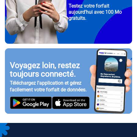
Testez votre forfait
aujourd'hui avec 100 Mo
gratuits.
Voyagez loin, restez
toujours connecté.
Téléchargez l'application et gérez
facilement votre forfait de données.