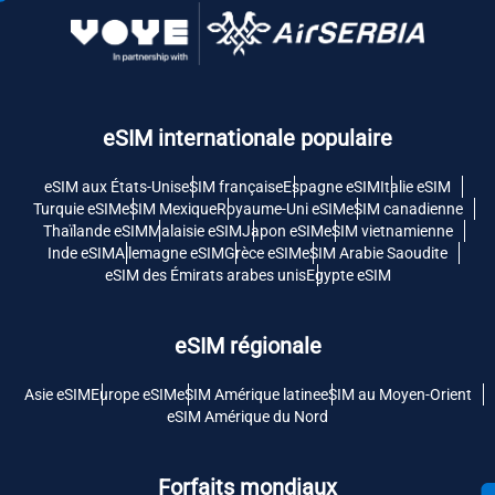
eSIM internationale populaire
eSIM aux États-Unis
eSIM française
Espagne eSIM
Italie eSIM
Turquie eSIM
eSIM Mexique
Royaume-Uni eSIM
eSIM canadienne
Thaïlande eSIM
Malaisie eSIM
Japon eSIM
eSIM vietnamienne
Inde eSIM
Allemagne eSIM
Grèce eSIM
eSIM Arabie Saoudite
eSIM des Émirats arabes unis
Egypte eSIM
eSIM régionale
Asie eSIM
Europe eSIM
eSIM Amérique latine
eSIM au Moyen-Orient
eSIM Amérique du Nord
Forfaits mondiaux