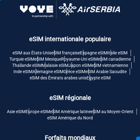
eSIM internationale populaire
eSIM aux États-Unis
eSIM française
Espagne eSIM
Italie eSIM
Turquie eSIM
eSIM Mexique
Royaume-Uni eSIM
eSIM canadienne
Thaïlande eSIM
Malaisie eSIM
Japon eSIM
eSIM vietnamienne
Inde eSIM
Allemagne eSIM
Grèce eSIM
eSIM Arabie Saoudite
eSIM des Émirats arabes unis
Egypte eSIM
eSIM régionale
Asie eSIM
Europe eSIM
eSIM Amérique latine
eSIM au Moyen-Orient
eSIM Amérique du Nord
Forfaits mondiaux