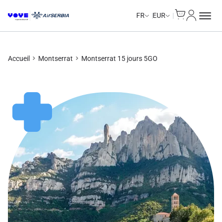
Cart
Mon com
Unlimited Data
Unlimited Data
Unlimited Data
Unlimited Data
FR
EUR
Accueil
Montserrat
Montserrat 15 jours 5GO