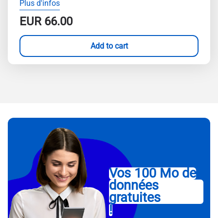
Plus d'infos
EUR
66.00
Add to cart
Vos 100 Mo de
données
gratuites
!