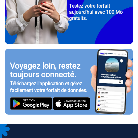
Testez votre forfait
aujourd'hui avec 100 Mo
gratuits.
Voyagez loin, restez
toujours connecté.
Téléchargez l'application et gérez
facilement votre forfait de données.