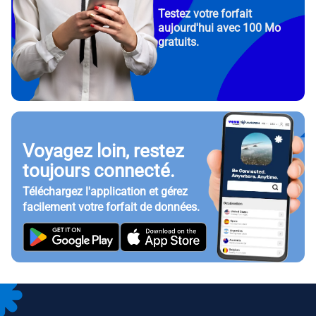
Testez votre forfait
aujourd'hui avec 100 Mo
gratuits.
Voyagez loin, restez
toujours connecté.
Téléchargez l'application et gérez
facilement votre forfait de données.