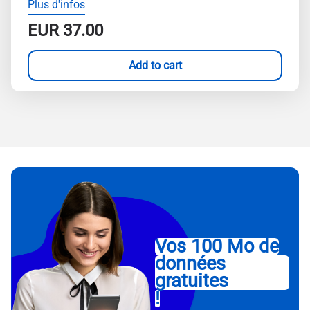
Plus d'infos
EUR
37.00
Add to cart
Vos 100 Mo de
données
gratuites
!