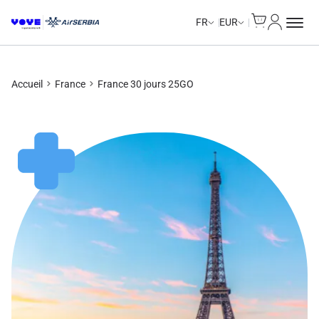
Cart
Mon com
Unlimited Data
FR
EUR
Accueil
France
France 30 jours 25GO