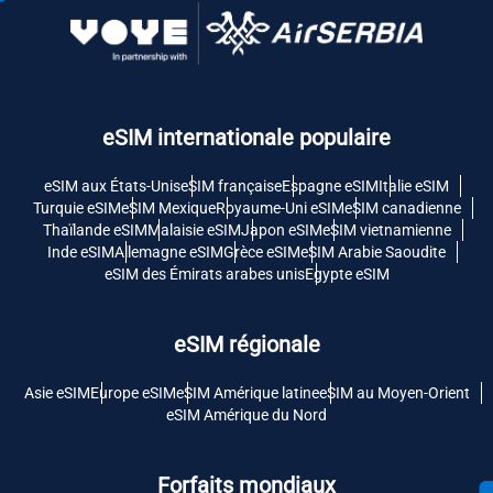
eSIM internationale populaire
eSIM aux États-Unis
eSIM française
Espagne eSIM
Italie eSIM
Turquie eSIM
eSIM Mexique
Royaume-Uni eSIM
eSIM canadienne
Thaïlande eSIM
Malaisie eSIM
Japon eSIM
eSIM vietnamienne
Inde eSIM
Allemagne eSIM
Grèce eSIM
eSIM Arabie Saoudite
eSIM des Émirats arabes unis
Egypte eSIM
eSIM régionale
Asie eSIM
Europe eSIM
eSIM Amérique latine
eSIM au Moyen-Orient
eSIM Amérique du Nord
Forfaits mondiaux