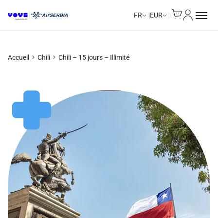
Cart
Mon com
Unlimited Data
Unlimited Data
Unlimited Data
Unlimited Data
FR
EUR
Accueil
Chili
Chili – 15 jours – Illimité