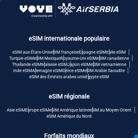
eSIM internationale populaire
eSIM aux États-Unis
eSIM française
Espagne eSIM
Italie eSIM
Turquie eSIM
eSIM Mexique
Royaume-Uni eSIM
eSIM canadienne
Thaïlande eSIM
Malaisie eSIM
Japon eSIM
eSIM vietnamienne
Inde eSIM
Allemagne eSIM
Grèce eSIM
eSIM Arabie Saoudite
eSIM des Émirats arabes unis
Egypte eSIM
eSIM régionale
Asie eSIM
Europe eSIM
eSIM Amérique latine
eSIM au Moyen-Orient
eSIM Amérique du Nord
Forfaits mondiaux