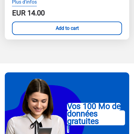
Plus d'infos
EUR
14.00
Add to cart
Vos 100 Mo de
données
gratuites
!