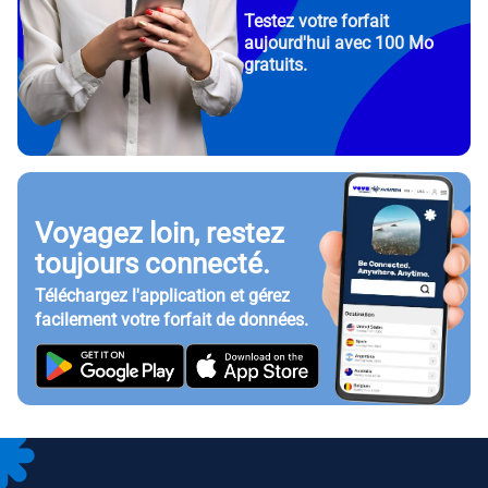
Testez votre forfait
aujourd'hui avec 100 Mo
gratuits.
Voyagez loin, restez
toujours connecté.
Téléchargez l'application et gérez
facilement votre forfait de données.