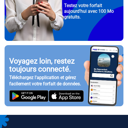
Testez votre forfait
aujourd'hui avec 100 Mo
gratuits.
Voyagez loin, restez
toujours connecté.
Téléchargez l'application et gérez
facilement votre forfait de données.