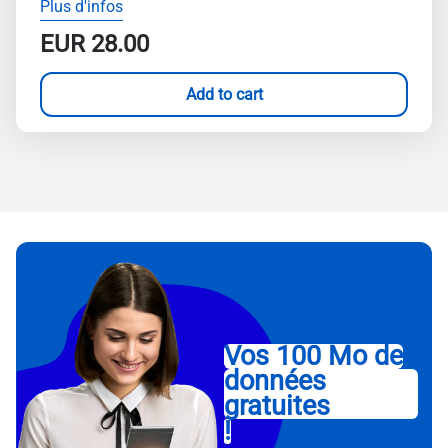
Plus d'infos
EUR
28.00
Add to cart
Vos 100 Mo de
données
gratuites
!