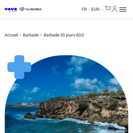
Cart
Mon com
Unlimited Data
Unlimited Data
Unlimited Data
Unlimited Data
FR
EUR
Accueil
Barbade
Barbade 30 jours 8GO