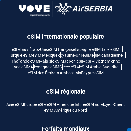
eSIM internationale populaire
eSIM aux États-Unis
eSIM française
Espagne eSIM
Italie eSIM
Turquie eSIM
eSIM Mexique
Royaume-Uni eSIM
eSIM canadienne
Thaïlande eSIM
Malaisie eSIM
Japon eSIM
eSIM vietnamienne
Inde eSIM
Allemagne eSIM
Grèce eSIM
eSIM Arabie Saoudite
eSIM des Émirats arabes unis
Egypte eSIM
eSIM régionale
Asie eSIM
Europe eSIM
eSIM Amérique latine
eSIM au Moyen-Orient
eSIM Amérique du Nord
Forfaits mondiaux