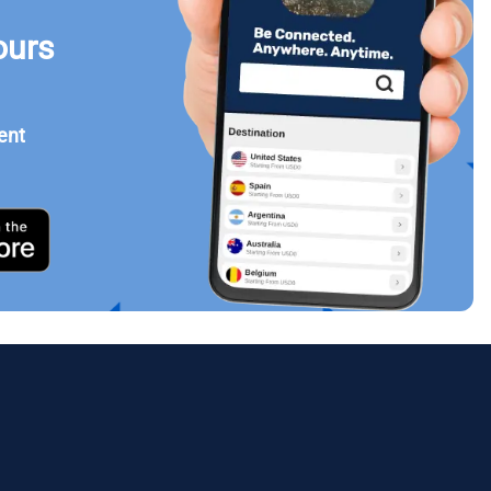
ours
Fermer la fenêtre contextuelle
ent
ology.
ill
enter
eSIM
Fermer la fenêtre contextuelle
Fermer la fenêtre contextuelle