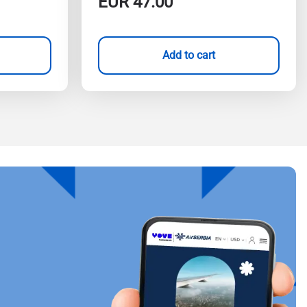
EUR
47.00
Add to cart