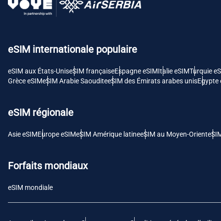
USD 
E
eSIM internationale populaire
SGD 
eSIM aux États-Unis
eSIM française
Espagne eSIM
Italie eSIM
Turquie e
D
Grèce eSIM
eSIM Arabie Saoudite
eSIM des Émirats arabes unis
Egypte
JPY 
eSIM régionale
F
THB 
Asie eSIM
Europe eSIM
eSIM Amérique latine
eSIM au Moyen-Orient
eSI
IDR 
Forfaits mondiaux
eSIM mondiale
CAD 
P