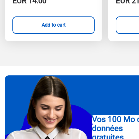
EUR
14.00
EUR
21
Add to cart
Vos 100 Mo 
données
gratuites