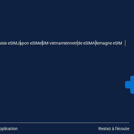
isie eSIM
Japon eSIM
eSIM vietnamienne
Inde eSIM
Allemagne eSIM
pplication
Restez à l'écoute