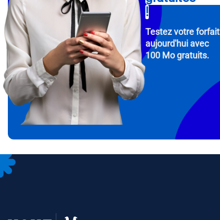
!
Testez votre forfait
aujourd'hui avec
100 Mo gratuits.
How 
To get
Then, 
provid
in you
withou
Adres
Séle
Séle
Devise