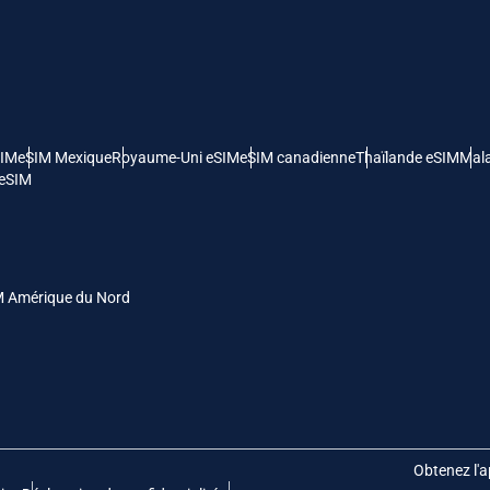
- Dollar Américain
KRW - Won Sud Coréen
nglish
Español
- Dollar De Singapour
TWD - Nouveau Dollar De Taïwan
SIM
eSIM Mexique
Royaume-Uni eSIM
eSIM canadienne
Thaïlande eSIM
Mala
eutsch
简体中文
 eSIM
- Yen Japonais
EUR - Euro
rançais
العربية
- Baht Thaïlandais
PHP - Peso Philippin
M Amérique du Nord
繁體中文
עברית
- Roupiah Indonésienne
AUD - Dollar Australien
日本語
한국어
- Dollar Canadien
GBP - Livre Sterling
Obtenez l'a
olski
Português