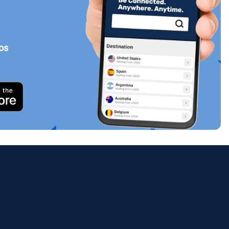
tos
Cerrar ventana emergente
ology.
ill
enter
eSIM
Cerrar ventana emergente
Cerrar ventana emergente