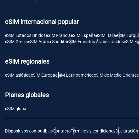
USD 
eSIM internacional popular
E
SGD 
eSIM Estados Unidos
eSIM Francia
eSIM España
eSIM Italia
eSIM Turqu
eSIM Grecia
eSIM Arabia Saudita
eSIM Emiratos Árabes Unidos
eSIM Eg
D
JPY 
eSIM regionales
F
eSIM asiática
eSIM Europa
eSIM Latinoamérica
eSIM de Medio Oriente
e
THB 
Planes globales
IDR 
eSIM global
CAD 
Dispositivos compatibles
Contacto
Términos y condiciones
Declaración
P