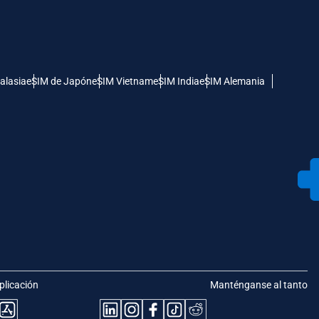
alasia
eSIM de Japón
eSIM Vietnam
eSIM India
eSIM Alemania
plicación
Manténganse al tanto