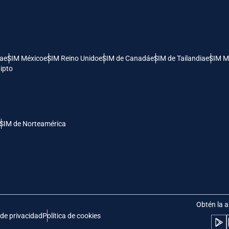
- Dólar Estadounidense (EE.UU.)
KRW - Won Surcoreano
nglish
Español
- Dólar De Singapur
TWD - Nuevo Dólar Taiwanés
ía
eSIM México
eSIM Reino Unido
eSIM de Canadá
eSIM de Tailandia
eSIM M
ipto
eutsch
简体中文
- Yen Japonés
EUR - Euro
rançais
العربية
SIM de Norteamérica
- Baht Tailandés
PHP - Peso Filipino
繁體中文
עברית
- Rupia Indonesia
AUD - Dólar Australiano
日本語
한국어
- Dólar Canadiense
GBP - Libra Esterlina
Obtén la a
 de privacidad
Política de cookies
olski
Português