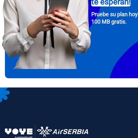
te esperan!
Pruebe su plan hoy
100 MB gratis.
How 
To get
Then, 
provid
in you
withou
Corre
Sele
Sel
Busca