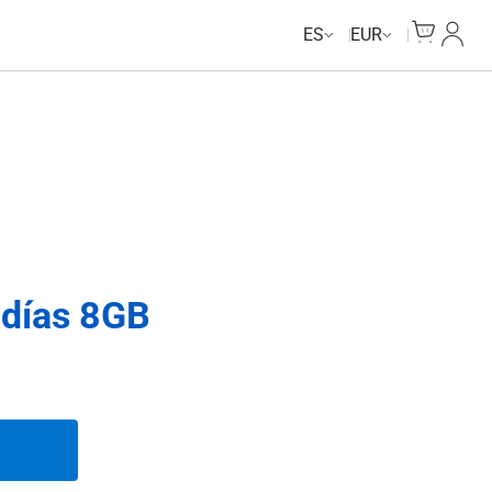
Cart
Mi Cu
ES
EUR
 días 8GB