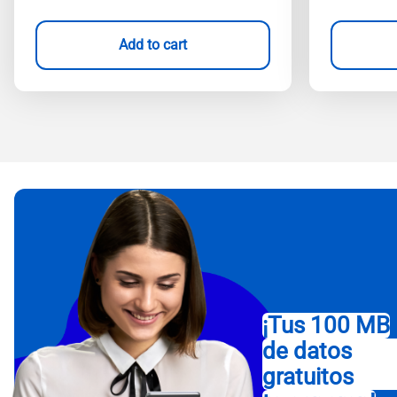
Add to cart
¡Tus 100 MB
de datos
gratuitos