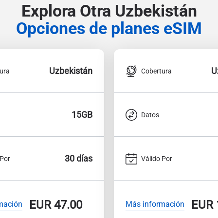
Explora Otra Uzbekistán
Opciones de planes eSIM
Uzbekistán
U
ura
Cobertura
15GB
Datos
30 días
 Por
Válido Por
EUR
47.00
EUR
mación
Más información