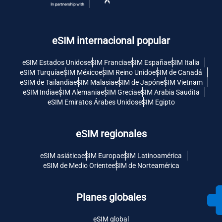
eSIM internacional popular
eSIM Estados Unidos
eSIM Francia
eSIM España
eSIM Italia
eSIM Turquía
eSIM México
eSIM Reino Unido
eSIM de Canadá
eSIM de Tailandia
eSIM Malasia
eSIM de Japón
eSIM Vietnam
eSIM India
eSIM Alemania
eSIM Grecia
eSIM Arabia Saudita
eSIM Emiratos Árabes Unidos
eSIM Egipto
eSIM regionales
eSIM asiática
eSIM Europa
eSIM Latinoamérica
eSIM de Medio Oriente
eSIM de Norteamérica
Planes globales
eSIM global