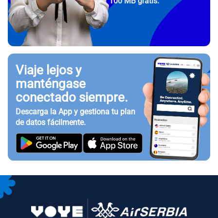
100 MB gratis.
Viaje lejos y
manténgase
conectado siempre.
Descarga la App y gestiona tu plan
de datos fácilmente.