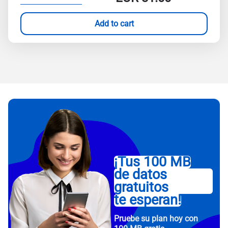
Add to cart
¡Tus 100 MB
de datos
gratuitos
te esperan!
Pruebe su plan hoy con