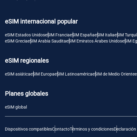
USD 
eSIM internacional popular
E
SGD 
eSIM Estados Unidos
eSIM Francia
eSIM España
eSIM Italia
eSIM Turqu
eSIM Grecia
eSIM Arabia Saudita
eSIM Emiratos Árabes Unidos
eSIM Eg
D
JPY 
eSIM regionales
F
eSIM asiática
eSIM Europa
eSIM Latinoamérica
eSIM de Medio Oriente
e
THB 
Planes globales
IDR 
eSIM global
CAD 
Dispositivos compatibles
Contacto
Términos y condiciones
Declaración
P