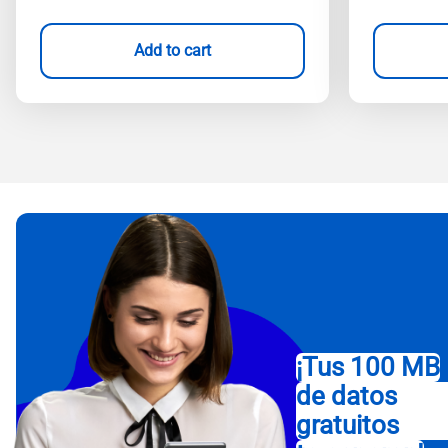
Add to cart
¡Tus 100 MB
de datos
gratuitos