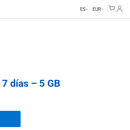
Unlimited Data
Unlimited Data
Cart
Mi Cu
ES
EUR
 7 días – 5 GB