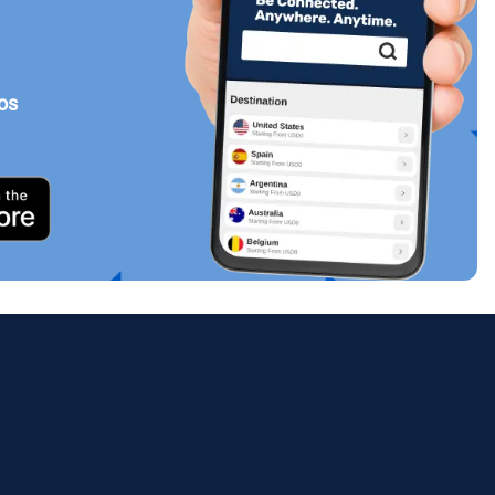
tos
Cerrar ventana emergente
ology.
ill
enter
eSIM
Cerrar ventana emergente
Cerrar ventana emergente