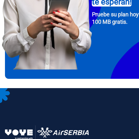
te esperan!
Pruebe su plan hoy
100 MB gratis.
How 
To get
Then, 
provid
in you
withou
Corre
Sele
Sel
Busca