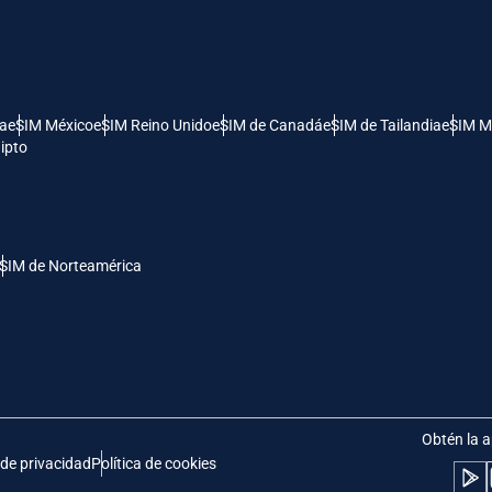
- Dólar Estadounidense (EE.UU.)
KRW - Won Surcoreano
nglish
Español
- Dólar De Singapur
TWD - Nuevo Dólar Taiwanés
ía
eSIM México
eSIM Reino Unido
eSIM de Canadá
eSIM de Tailandia
eSIM M
ipto
eutsch
简体中文
- Yen Japonés
EUR - Euro
rançais
العربية
SIM de Norteamérica
- Baht Tailandés
PHP - Peso Filipino
繁體中文
עברית
- Rupia Indonesia
AUD - Dólar Australiano
日本語
한국어
- Dólar Canadiense
GBP - Libra Esterlina
Obtén la a
 de privacidad
Política de cookies
olski
Português