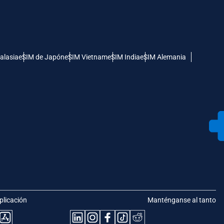
alasia
eSIM de Japón
eSIM Vietnam
eSIM India
eSIM Alemania
plicación
Manténganse al tanto