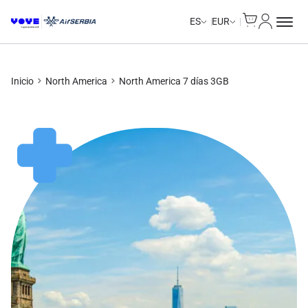
Cart
Mi Cuent
Unlimited Data
Unlimited Data
Unlimited Data
Unlimited Data
ES
EUR
Inicio
North America
North America 7 días 3GB