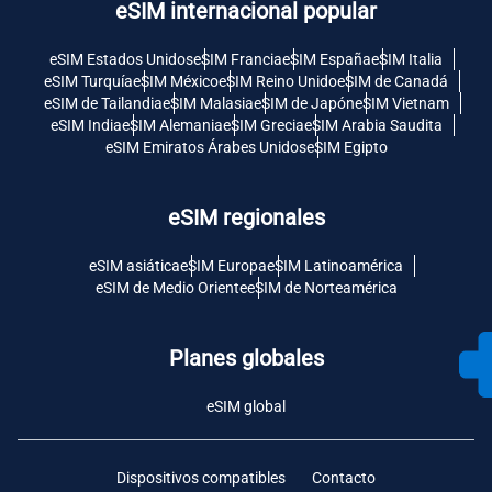
eSIM internacional popular
eSIM Estados Unidos
eSIM Francia
eSIM España
eSIM Italia
eSIM Turquía
eSIM México
eSIM Reino Unido
eSIM de Canadá
eSIM de Tailandia
eSIM Malasia
eSIM de Japón
eSIM Vietnam
eSIM India
eSIM Alemania
eSIM Grecia
eSIM Arabia Saudita
eSIM Emiratos Árabes Unidos
eSIM Egipto
eSIM regionales
eSIM asiática
eSIM Europa
eSIM Latinoamérica
eSIM de Medio Oriente
eSIM de Norteamérica
Planes globales
eSIM global
Dispositivos compatibles
Contacto