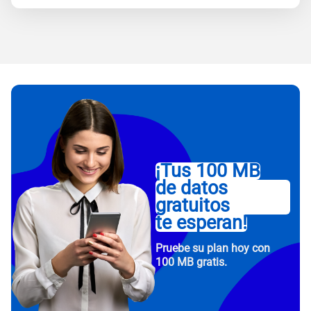
¡Tus 100 MB
de datos
gratuitos
te esperan!
Pruebe su plan hoy con
100 MB gratis.