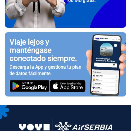
100 MB gratis.
Viaje lejos y
manténgase
conectado siempre.
Descarga la App y gestiona tu plan
de datos fácilmente.