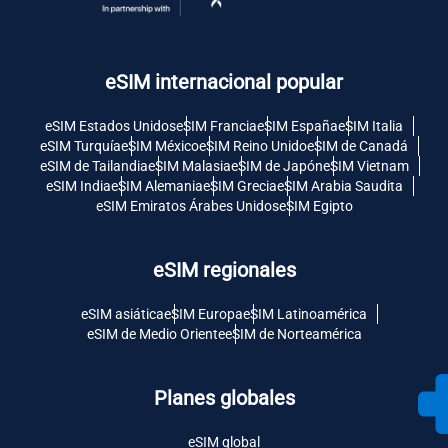
eSIM internacional popular
eSIM Estados Unidos
eSIM Francia
eSIM España
eSIM Italia
eSIM Turquía
eSIM México
eSIM Reino Unido
eSIM de Canadá
eSIM de Tailandia
eSIM Malasia
eSIM de Japón
eSIM Vietnam
eSIM India
eSIM Alemania
eSIM Grecia
eSIM Arabia Saudita
eSIM Emiratos Árabes Unidos
eSIM Egipto
eSIM regionales
eSIM asiática
eSIM Europa
eSIM Latinoamérica
eSIM de Medio Oriente
eSIM de Norteamérica
Planes globales
eSIM global