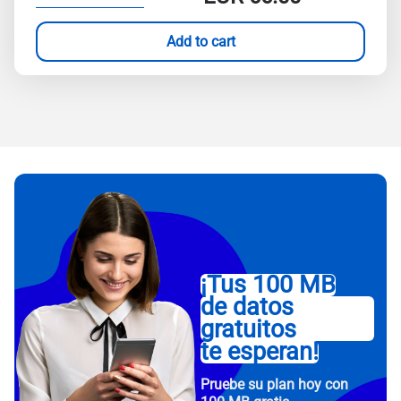
Add to cart
¡Tus 100 MB
de datos
gratuitos
te esperan!
Pruebe su plan hoy con