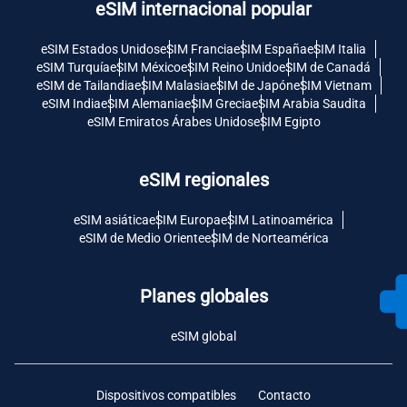
eSIM internacional popular
eSIM Estados Unidos
eSIM Francia
eSIM España
eSIM Italia
eSIM Turquía
eSIM México
eSIM Reino Unido
eSIM de Canadá
eSIM de Tailandia
eSIM Malasia
eSIM de Japón
eSIM Vietnam
eSIM India
eSIM Alemania
eSIM Grecia
eSIM Arabia Saudita
eSIM Emiratos Árabes Unidos
eSIM Egipto
eSIM regionales
eSIM asiática
eSIM Europa
eSIM Latinoamérica
eSIM de Medio Oriente
eSIM de Norteamérica
Planes globales
eSIM global
Dispositivos compatibles
Contacto