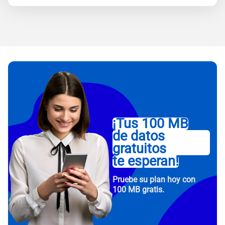
¡Tus 100 MB
de datos
gratuitos
te esperan!
Pruebe su plan hoy con
100 MB gratis.