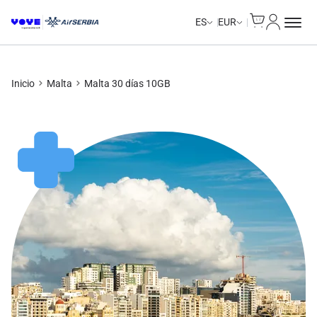
Cart
Mi Cuent
Unlimited Data
Unlimited Data
Unlimited Data
Unlimited Data
ES
EUR
Inicio
Malta
Malta 30 días 10GB