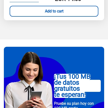
Add to cart
¡Tus 100 MB
de datos
gratuitos
te esperan!
Pruebe su plan hoy con