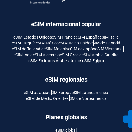
eSIM internacional popular
eSIM Estados Unidos
eSIM Francia
eSIM España
eSIM Italia
eSIM Turquía
eSIM México
eSIM Reino Unido
eSIM de Canadá
eSIM de Tailandia
eSIM Malasia
eSIM de Japón
eSIM Vietnam
eSIM India
eSIM Alemania
eSIM Grecia
eSIM Arabia Saudita
eSIM Emiratos Árabes Unidos
eSIM Egipto
eSIM regionales
eSIM asiática
eSIM Europa
eSIM Latinoamérica
eSIM de Medio Oriente
eSIM de Norteamérica
Planes globales
eSIM global