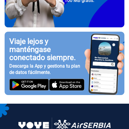
100 MB gratis.
Viaje lejos y
manténgase
conectado siempre.
Descarga la App y gestiona tu plan
de datos fácilmente.