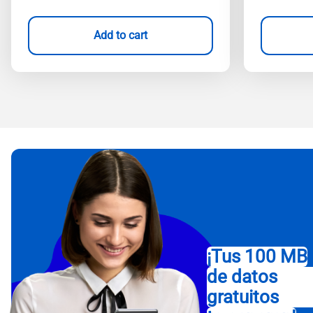
Add to cart
¡Tus 100 MB
de datos
gratuitos