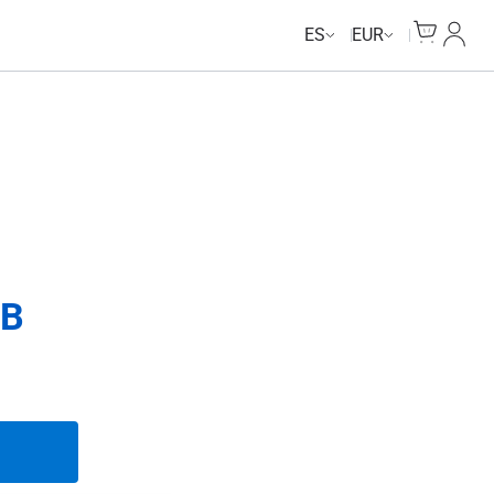
Cart
Mi Cu
ES
EUR
GB