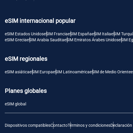
USD 
eSIM internacional popular
E
SGD 
eSIM Estados Unidos
eSIM Francia
eSIM España
eSIM Italia
eSIM Turqu
eSIM Grecia
eSIM Arabia Saudita
eSIM Emiratos Árabes Unidos
eSIM Eg
D
JPY 
eSIM regionales
F
eSIM asiática
eSIM Europa
eSIM Latinoamérica
eSIM de Medio Oriente
e
THB 
Planes globales
IDR 
eSIM global
CAD 
Dispositivos compatibles
Contacto
Términos y condiciones
Declaración
P