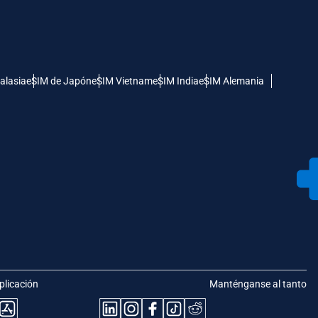
alasia
eSIM de Japón
eSIM Vietnam
eSIM India
eSIM Alemania
plicación
Manténganse al tanto