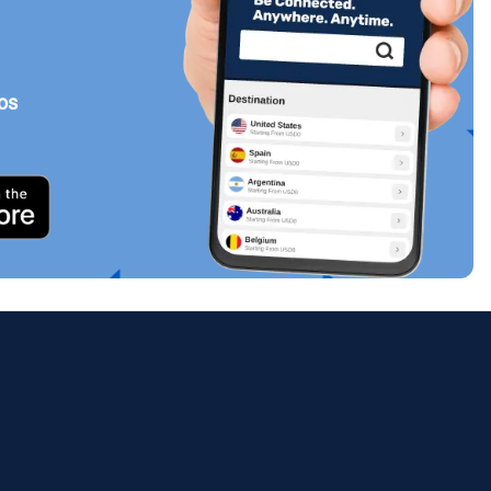
tos
Cerrar ventana emergente
ology.
ill
enter
eSIM
Cerrar ventana emergente
Cerrar ventana emergente