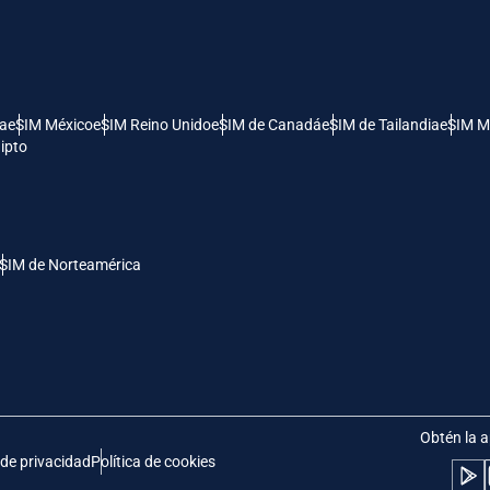
- Dólar Estadounidense (EE.UU.)
KRW - Won Surcoreano
nglish
Español
- Dólar De Singapur
TWD - Nuevo Dólar Taiwanés
ía
eSIM México
eSIM Reino Unido
eSIM de Canadá
eSIM de Tailandia
eSIM M
ipto
eutsch
简体中文
- Yen Japonés
EUR - Euro
rançais
العربية
SIM de Norteamérica
- Baht Tailandés
PHP - Peso Filipino
繁體中文
עברית
- Rupia Indonesia
AUD - Dólar Australiano
日本語
한국어
- Dólar Canadiense
GBP - Libra Esterlina
Obtén la a
 de privacidad
Política de cookies
olski
Português