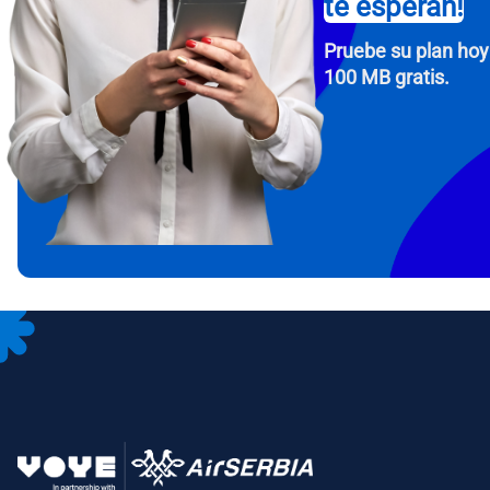
te esperan!
Pruebe su plan hoy
100 MB gratis.
How 
To get
Then, 
provid
in you
withou
Corre
Sele
Sel
Busca