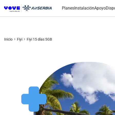
Planes
Instalación
Apoyo
Disp
Inicio
Fiyi
Fiyi 15 días 5GB