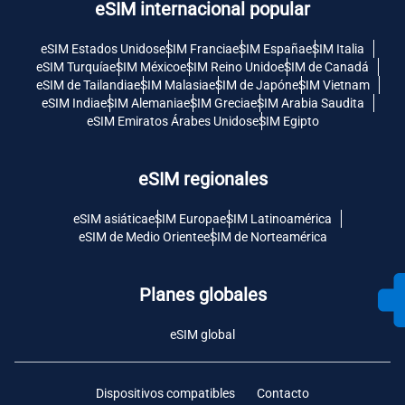
eSIM internacional popular
eSIM Estados Unidos
eSIM Francia
eSIM España
eSIM Italia
eSIM Turquía
eSIM México
eSIM Reino Unido
eSIM de Canadá
eSIM de Tailandia
eSIM Malasia
eSIM de Japón
eSIM Vietnam
eSIM India
eSIM Alemania
eSIM Grecia
eSIM Arabia Saudita
eSIM Emiratos Árabes Unidos
eSIM Egipto
eSIM regionales
eSIM asiática
eSIM Europa
eSIM Latinoamérica
eSIM de Medio Oriente
eSIM de Norteamérica
Planes globales
eSIM global
Dispositivos compatibles
Contacto