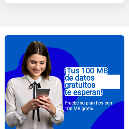
¡Tus 100 MB
de datos
gratuitos
te esperan!
Pruebe su plan hoy con
100 MB gratis.