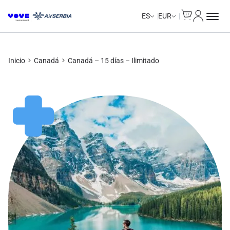
Cart
Mi Cuent
Unlimited Data
Unlimited Data
Unlimited Data
Unlimited Data
ES
EUR
Inicio
Canadá
Canadá – 15 días – Ilimitado