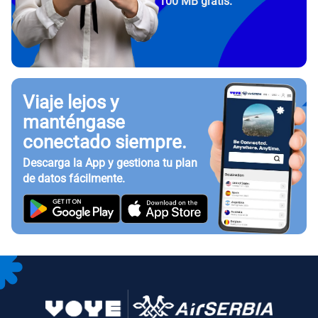
100 MB gratis.
Viaje lejos y
manténgase
conectado siempre.
Descarga la App y gestiona tu plan
de datos fácilmente.