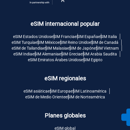
eSIM internacional popular
eSIM Estados Unidos
eSIM Francia
eSIM España
eSIM Italia
eSIM Turquía
eSIM México
eSIM Reino Unido
eSIM de Canadá
eSIM de Tailandia
eSIM Malasia
eSIM de Japón
eSIM Vietnam
eSIM India
eSIM Alemania
eSIM Grecia
eSIM Arabia Saudita
eSIM Emiratos Árabes Unidos
eSIM Egipto
eSIM regionales
eSIM asiática
eSIM Europa
eSIM Latinoamérica
eSIM de Medio Oriente
eSIM de Norteamérica
Planes globales
eSIM global