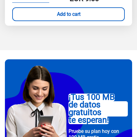
Add to cart
¡Tus 100 MB
de datos
gratuitos
te esperan!
Pruebe su plan hoy con