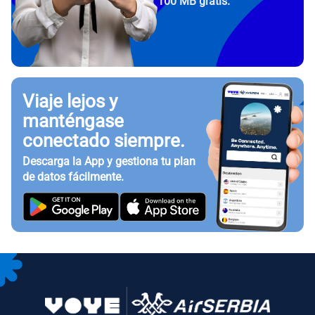
100 MB gratis.
Viaje lejos y
manténgase
conectado siempre.
Descarga la App y gestiona tu plan
de datos fácilmente.