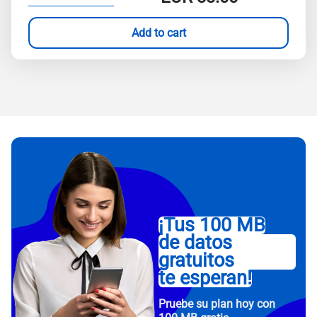
Add to cart
¡Tus 100 MB
de datos
gratuitos
te esperan!
Pruebe su plan hoy con