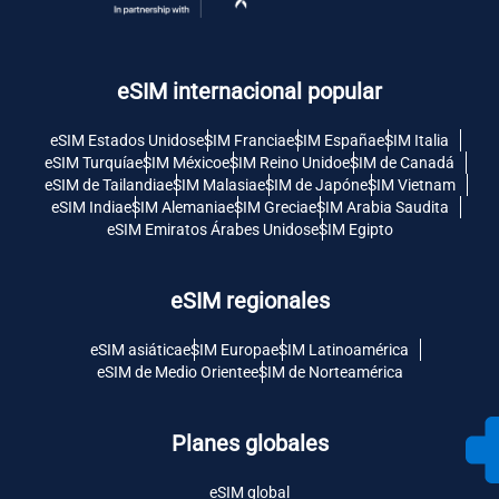
eSIM internacional popular
eSIM Estados Unidos
eSIM Francia
eSIM España
eSIM Italia
eSIM Turquía
eSIM México
eSIM Reino Unido
eSIM de Canadá
eSIM de Tailandia
eSIM Malasia
eSIM de Japón
eSIM Vietnam
eSIM India
eSIM Alemania
eSIM Grecia
eSIM Arabia Saudita
eSIM Emiratos Árabes Unidos
eSIM Egipto
eSIM regionales
eSIM asiática
eSIM Europa
eSIM Latinoamérica
eSIM de Medio Oriente
eSIM de Norteamérica
Planes globales
eSIM global