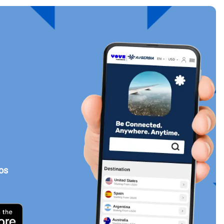
Cerrar ventana emergente
tos