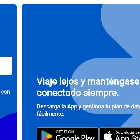
ccionar divisa:
Enviar OTP
eccionar idioma:
r moneda
- Dólar Estadounidense (EE.UU.)
KRW - Won Surcoreano
nglish
Español
- Dólar De Singapur
TWD - Nuevo Dólar Taiwanés
Viaje lejos y manténgase
eutsch
简体中文
conectado siempre.
 con
- Yen Japonés
EUR - Euro
rançais
العربية
Descarga la App y gestiona tu plan de da
fácilmente.
- Baht Tailandés
PHP - Peso Filipino
繁體中文
עברית
- Rupia Indonesia
AUD - Dólar Australiano