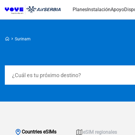
Planes
Instalación
Apoyo
Disp
Voye Homepage
Surinam
Planes de búsqueda
Countries eSIMs
eSIM regionales