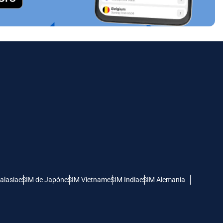
alasia
eSIM de Japón
eSIM Vietnam
eSIM India
eSIM Alemania