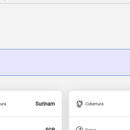
Surinam
tura
Cobertura
5GB
Datos