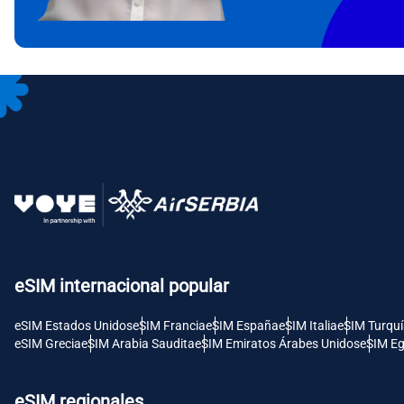
CAD 
P
AED 
Unid
с
CHF 
RSD -
eSIM internacional popular
eSIM Estados Unidos
eSIM Francia
eSIM España
eSIM Italia
eSIM Turqu
eSIM Grecia
eSIM Arabia Saudita
eSIM Emiratos Árabes Unidos
eSIM Eg
eSIM regionales