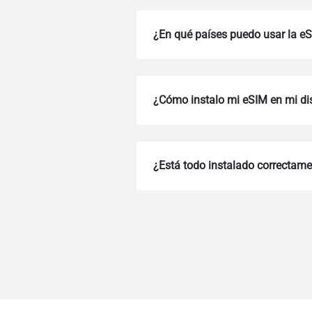
¿En qué países puedo usar la e
¿Cómo instalo mi eSIM en mi di
¿Está todo instalado correctam
How 
To get
Then, 
provid
in you
withou
Corre