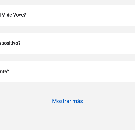
SIM de Voye?
spositivo?
Iniciar sesión o registrarse
ente?
do I get my eSim?
Continúa con tu cuenta o crea una en segundos.
 your eSIM, start by checking if your device supports eSIM techn
contact your mobile carrier to request an eSIM activation. They w
e you with a QR code or activation details that you can scan or 
Mostrar más
r device settings. Once activated, you can enjoy the benefits of 
t needing a physical SIM card!
o continúa con tu correo electrónico
o electrónico