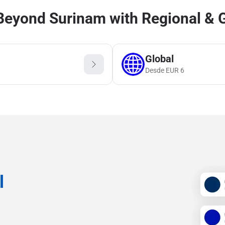
Beyond Surinam with Regional & G
Global
Desde
EUR
6
l