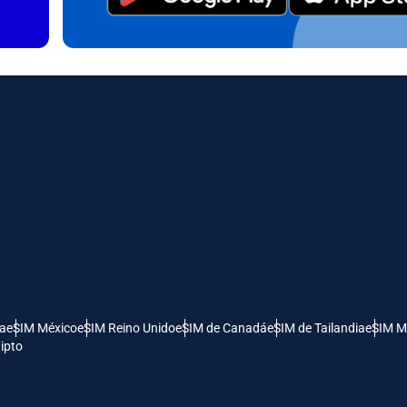
日本語
한국어
- Dólar Canadiense
GBP - Libra Esterlina
olski
Português
- Dirham De Los Emiratos Árabes
ILS - Nuevo Shekel Israelí
os
рпски
Türkçe
- Franco Suizo
NZD - Dólar De Nueva Zelanda
 Dinar Serbio
ía
eSIM México
eSIM Reino Unido
eSIM de Canadá
eSIM de Tailandia
eSIM M
ipto