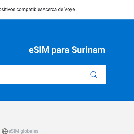
ositivos compatibles
Acerca de Voye
eSIM para Surinam
eSIM globales