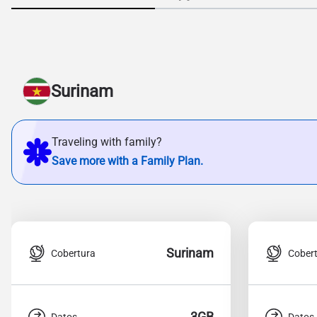
Surinam
Traveling with family?
Save more with a Family Plan.
Surinam
Cobertura
Cober
3GB
Datos
Datos