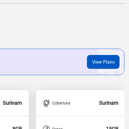
View Plans
Surinam
Surinam
Cobertura
8GB
15GB
Datos