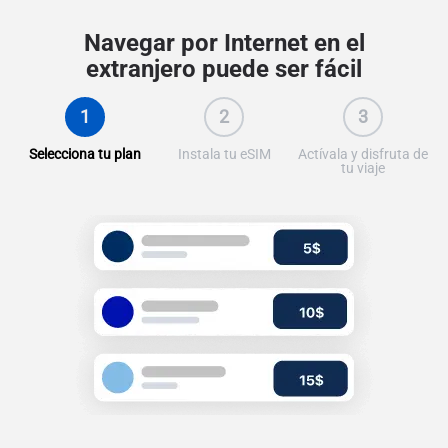
Navegar por Internet en el
extranjero puede ser fácil
1
2
3
Selecciona tu plan
Instala tu eSIM
Actívala y disfruta de
tu viaje