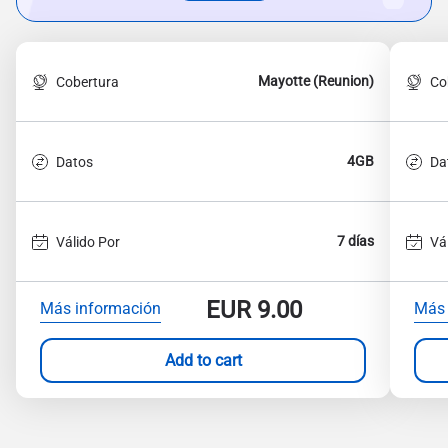
Mayotte (Reunion)
Cobertura
Co
4GB
Datos
Da
7 días
Válido Por
Vá
EUR
9.00
Más información
Más 
Add to cart