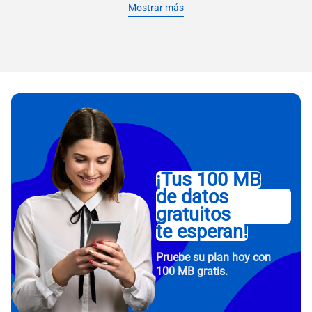
Mostrar más
¡Tus 100 MB
de datos
gratuitos
te esperan!
Pruebe su plan hoy con
100 MB gratis.