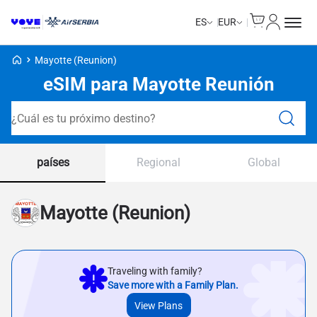
Cart
Mi Cuent
ES
EUR
Voye Homepage
Mayotte (Reunion)
eSIM para Mayotte Reunión
Planes de búsqueda
países
Regional
Global
Mayotte (Reunion)
Traveling with family?
Save more with a Family Plan.
View Plans