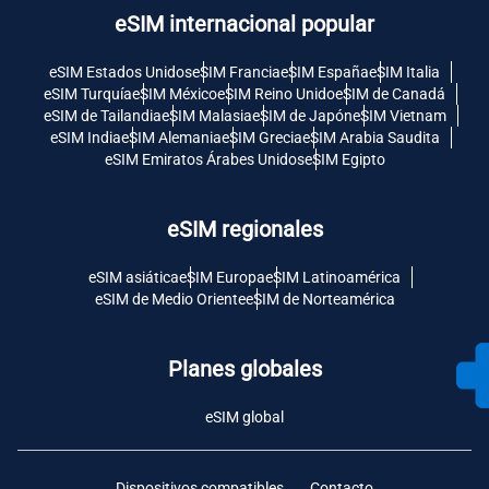
eSIM internacional popular
eSIM Estados Unidos
eSIM Francia
eSIM España
eSIM Italia
eSIM Turquía
eSIM México
eSIM Reino Unido
eSIM de Canadá
eSIM de Tailandia
eSIM Malasia
eSIM de Japón
eSIM Vietnam
eSIM India
eSIM Alemania
eSIM Grecia
eSIM Arabia Saudita
eSIM Emiratos Árabes Unidos
eSIM Egipto
eSIM regionales
eSIM asiática
eSIM Europa
eSIM Latinoamérica
eSIM de Medio Oriente
eSIM de Norteamérica
Planes globales
eSIM global
Dispositivos compatibles
Contacto