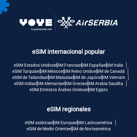
eSIM internacional popular
eSIM Estados Unidos
eSIM Francia
eSIM España
eSIM Italia
eSIM Turquía
eSIM México
eSIM Reino Unido
eSIM de Canadá
eSIM de Tailandia
eSIM Malasia
eSIM de Japón
eSIM Vietnam
eSIM India
eSIM Alemania
eSIM Grecia
eSIM Arabia Saudita
eSIM Emiratos Árabes Unidos
eSIM Egipto
eSIM regionales
eSIM asiática
eSIM Europa
eSIM Latinoamérica
eSIM de Medio Oriente
eSIM de Norteamérica