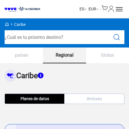
Cart
Mi Cuent
ES
EUR
Voye Homepage
Caribe
Planes de búsqueda
Regional
países
Global
Caribe
Planes de datos
ilimitado