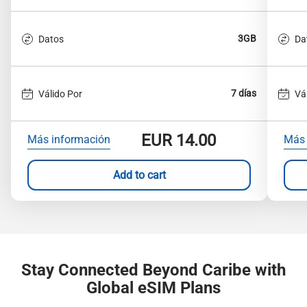
3GB
Datos
Da
7 días
Válido Por
Vá
EUR
14.00
Más información
Más 
Add to cart
Stay Connected Beyond Caribe with
Global eSIM Plans