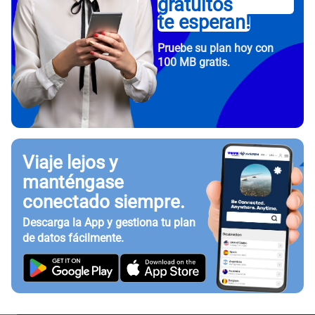
gratuitos
te esperan!
Pruebe su plan hoy con
100 MB gratis.
Viaje lejos y
manténgase
conectado siempre.
Descarga la App y gestiona tu plan
de datos fácilmente.