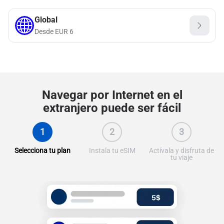
Global
Desde
EUR
6
Navegar por Internet en el
extranjero puede ser fácil
1
2
3
Selecciona tu plan
Instala tu eSIM
Actívala y disfruta de
tu viaje