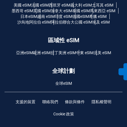
美國 eSIM
法國 eSIM
西班牙 eSIM
義大利 eSIM
土耳其 eSIM
墨西哥 eSIM
英國 eSIM
加拿大 eSIM
泰國 eSIM
馬來西亞 eSIM
日本eSIM
越南 eSIM
印度 eSIM
德國eSIM
希臘 eSIM
沙烏地阿拉伯 eSIM
阿拉伯聯合大公國 eSIM
埃及 eSIM
區域性 eSIM
亞洲eSIM
歐洲 eSIM
拉丁美洲 eSIM
中東 eSIM
北美 eSIM
全球計劃
全球eSIM
支援的裝置
聯絡我們
條款與條件
隱私權聲明
Cookie 政策