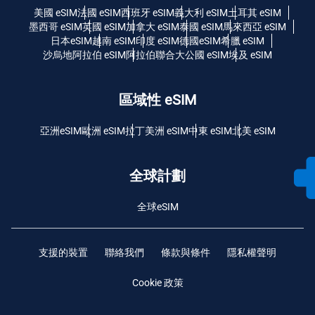
美國 eSIM
法國 eSIM
西班牙 eSIM
義大利 eSIM
土耳其 eSIM
墨西哥 eSIM
英國 eSIM
加拿大 eSIM
泰國 eSIM
馬來西亞 eSIM
日本eSIM
越南 eSIM
印度 eSIM
德國eSIM
希臘 eSIM
沙烏地阿拉伯 eSIM
阿拉伯聯合大公國 eSIM
埃及 eSIM
區域性 eSIM
亞洲eSIM
歐洲 eSIM
拉丁美洲 eSIM
中東 eSIM
北美 eSIM
全球計劃
全球eSIM
支援的裝置
聯絡我們
條款與條件
隱私權聲明
Cookie 政策