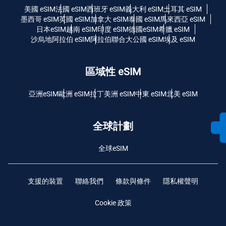
美國 eSIM
法國 eSIM
西班牙 eSIM
義大利 eSIM
土耳其 eSIM
墨西哥 eSIM
英國 eSIM
加拿大 eSIM
泰國 eSIM
馬來西亞 eSIM
日本eSIM
越南 eSIM
印度 eSIM
德國eSIM
希臘 eSIM
沙烏地阿拉伯 eSIM
阿拉伯聯合大公國 eSIM
埃及 eSIM
區域性 eSIM
亞洲eSIM
歐洲 eSIM
拉丁美洲 eSIM
中東 eSIM
北美 eSIM
全球計劃
全球eSIM
支援的裝置
聯絡我們
條款與條件
隱私權聲明
Cookie 政策